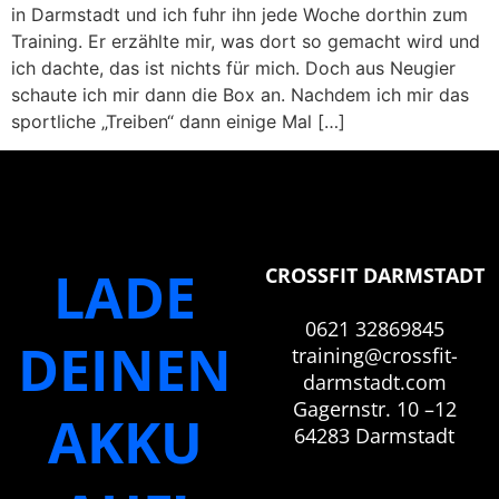
in Darmstadt und ich fuhr ihn jede Woche dorthin zum
Training. Er erzählte mir, was dort so gemacht wird und
ich dachte, das ist nichts für mich. Doch aus Neugier
schaute ich mir dann die Box an. Nachdem ich mir das
sportliche „Treiben“ dann einige Mal […]
LADE
CROSSFIT DARMSTADT
0621 32869845
DEINEN
training@crossfit-
darmstadt.com
Gagernstr. 10 –12
AKKU
64283 Darmstadt