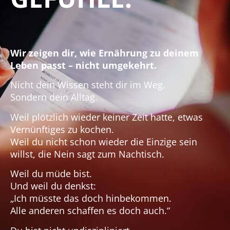
Wir zeigen dir, wie Ernährung zu deinem
Leben passt – nicht umgekehrt.
Nicht dein Wissen steht dir im Weg.
Sondern dein Alltag.
Weil plötzlich wieder keiner Zeit hatte, etwas
Vernünftiges zu kochen.
Weil du nicht schon wieder die Einzige sein
willst, die Nein sagt zum Nachtisch.
Weil du müde bist.
Und weil du denkst:
„Ich müsste das doch hinbekommen.
Alle anderen schaffen es doch auch.“