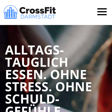
ALLTAGS-
TAUGLICH
ESSEN. OHNE
STRESS. OHNE
SCHULD-
GEFÜHLE.​