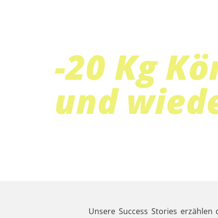
-20 Kg Kö
und wied
Die Success Story von Werne
Unsere Success Stories erzählen 